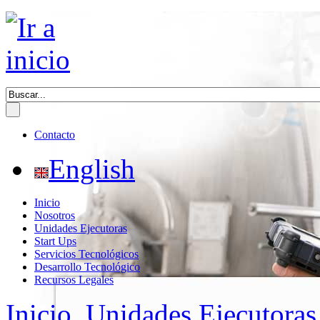
Contacto
English
Inicio
Nosotros
Unidades Ejecutoras
Start Ups
Servicios Tecnológicos
Desarrollo Tecnológico
Recursos Legales
Inicio
Unidades Ejecutoras